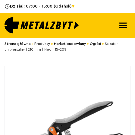
Zamkn
Dzisiaj:
07:00 - 15:00
(Gdańsk)
menu
Promocje
Otwó
menu
Sklepy
Strona główna
»
Produkty
»
Market budowlany
»
Ogród
»
Sekator
uniwersalny | 210 mm | Neo | 15-208
Usługi
Porady
Praca
Aktualności
O firmie