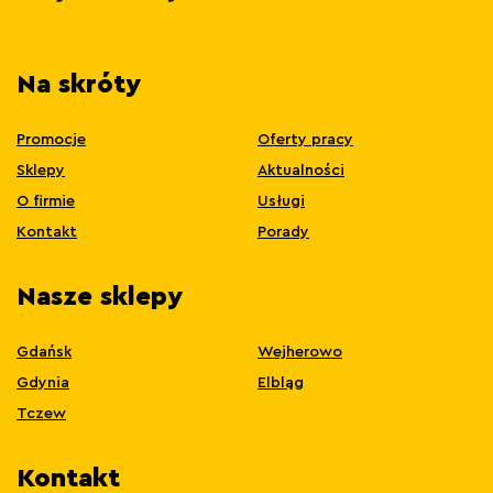
Na skróty
Promocje
Oferty pracy
Sklepy
Aktualności
O firmie
Usługi
Kontakt
Porady
Nasze sklepy
Gdańsk
Wejherowo
Gdynia
Elbląg
Tczew
Kontakt