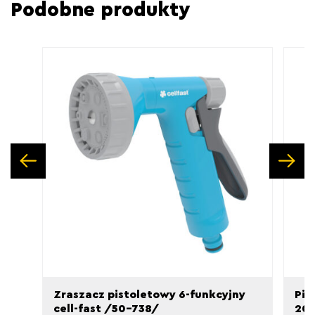
Podobne produkty
Pokaż
Poka
tępne
popr
Zraszacz pistoletowy 6-funkcyjny
Pil
cell-fast /50-738/
200